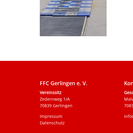
FFC Gerlingen e. V.
Kon
Vereinssitz
Gesc
Zedernweg 1/A
Mal
70839 Gerlingen
7083
Impressum
info
Datenschutz