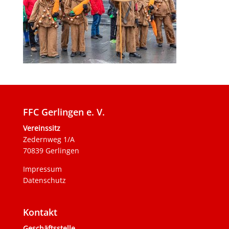
FFC Gerlingen e. V.
Vereinssitz
Zedernweg 1/A
70839 Gerlingen
Impressum
Datenschutz
Kontakt
Geschäftsstelle