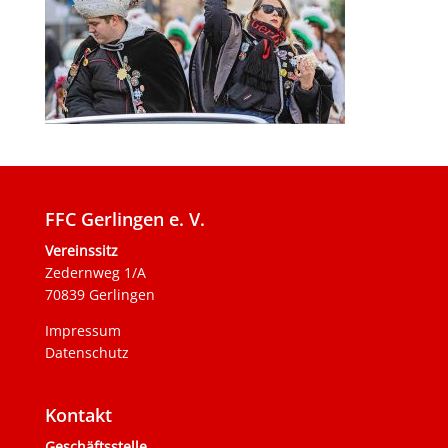
FFC Gerlingen e. V.
Vereinssitz
Zedernweg 1/A
70839 Gerlingen
Impressum
Datenschutz
Kontakt
Geschäftsstelle