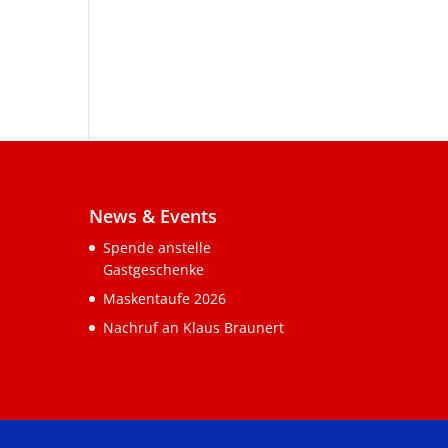
News & Events
Spende anstelle
Gastgeschenke
Maskentaufe 2026
Nachruf an Klaus Braunert