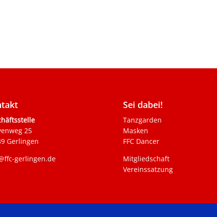
takt
Sei dabei!
häftsstelle
Tanzgarden
venweg 25
Masken
9 Gerlingen
FFC Dancer
@ffc-gerlingen.de
Mitgliedschaft
Vereinssatzung