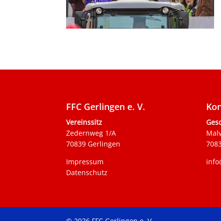
FFC Gerlingen e. V.
Kon
Vereinssitz
Gesc
Zedernweg 1/A
Mal
70839 Gerlingen
7083
Impressum
info
Datenschutz
© 2026 FFC Gerlingen e. V.