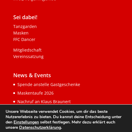
Sei dabei!
Tanzgarden
Masken
FFC Dancer
Mitgliedschaft
Vereinssatzung
News & Events
Spende anstelle Gastgeschenke
Maskentaufe 2026
Nachruf an Klaus Braunert
Unsere Webseite verwendet Cookies, um dir das beste
Nutzererlebnis zu bieten. Du kannst deine Entscheidung unter
den
Einstellungen
selbst festlegen. Mehr dazu erklärt euch
unsere
Datenschutzerklärung
.