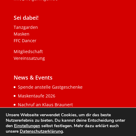
Sei dabei!
Tanzgarden
Masken
FFC Dancer
Mitgliedschaft
Vereinssatzung
News & Events
Spende anstelle Gastgeschenke
Maskentaufe 2026
Nachruf an Klaus Braunert
Unsere Webseite verwendet Cookies, um dir das beste
Nutzererlebnis zu bieten. Du kannst deine Entscheidung unter
den
Einstellungen
selbst festlegen. Mehr dazu erklärt euch
unsere
Datenschutzerklärung
.