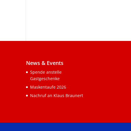
News & Events
Spende anstelle
Gastgeschenke
Maskentaufe 2026
Nachruf an Klaus Braunert