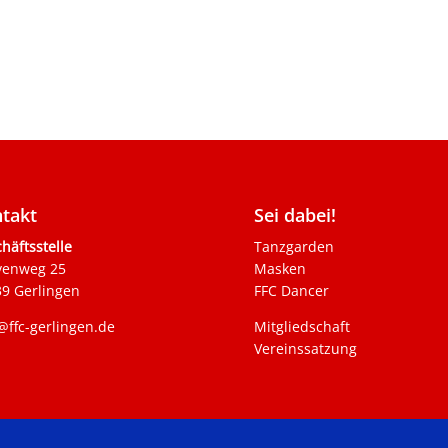
takt
Sei dabei!
häftsstelle
Tanzgarden
venweg 25
Masken
9 Gerlingen
FFC Dancer
@ffc-gerlingen.de
Mitgliedschaft
Vereinssatzung