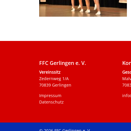
FFC Gerlingen e. V.
Kon
Vereinssitz
Gesc
Zedernweg 1/A
Mal
70839 Gerlingen
7083
Impressum
info
Datenschutz
© 2026 FFC Gerlingen e. V.