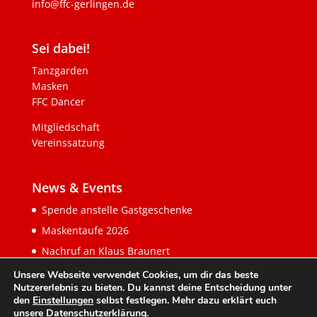
info@ffc-gerlingen.de
Sei dabei!
Tanzgarden
Masken
FFC Dancer
Mitgliedschaft
Vereinssatzung
News & Events
Spende anstelle Gastgeschenke
Maskentaufe 2026
Nachruf an Klaus Braunert
Unsere Webseite verwendet Cookies, um dir das beste
Nutzererlebnis zu bieten. Du kannst deine Entscheidung unter
den
Einstellungen
selbst festlegen. Mehr dazu erklärt euch
unsere
Datenschutzerklärung
.