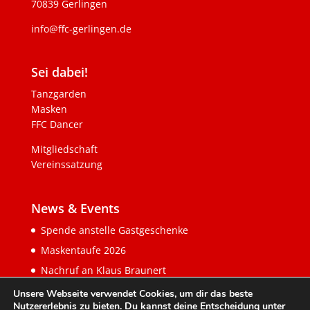
70839 Gerlingen
info@ffc-gerlingen.de
Sei dabei!
Tanzgarden
Masken
FFC Dancer
Mitgliedschaft
Vereinssatzung
News & Events
Spende anstelle Gastgeschenke
Maskentaufe 2026
Nachruf an Klaus Braunert
Unsere Webseite verwendet Cookies, um dir das beste
Nutzererlebnis zu bieten. Du kannst deine Entscheidung unter