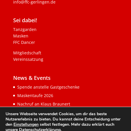
info@ffc-gerlingen.de
Sei dabei!
Tanzgarden
Masken
FFC Dancer
Mitgliedschaft
Vereinssatzung
News & Events
Spende anstelle Gastgeschenke
Maskentaufe 2026
Nachruf an Klaus Braunert
Unsere Webseite verwendet Cookies, um dir das beste
Nutzererlebnis zu bieten. Du kannst deine Entscheidung unter
den
Einstellungen
selbst festlegen. Mehr dazu erklärt euch
unsere
Datenschutzerklärung
.