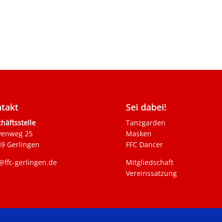
takt
Sei dabei!
häftsstelle
Tanzgarden
venweg 25
Masken
9 Gerlingen
FFC Dancer
@ffc-gerlingen.de
Mitgliedschaft
Vereinssatzung