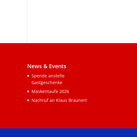
News & Events
Spende anstelle
Gastgeschenke
Maskentaufe 2026
Nachruf an Klaus Braunert