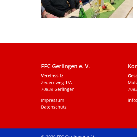
FFC Gerlingen e. V.
Kon
Vereinssitz
Gesc
Zedernweg 1/A
Mal
70839 Gerlingen
7083
Impressum
info
Datenschutz
© 2026 FFC Gerlingen e. V.