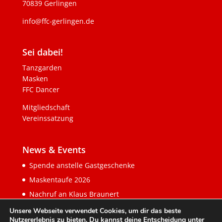
70839 Gerlingen
info@ffc-gerlingen.de
Sei dabei!
Tanzgarden
Masken
FFC Dancer
Mitgliedschaft
Vereinssatzung
News & Events
Spende anstelle Gastgeschenke
Maskentaufe 2026
Nachruf an Klaus Braunert
Unsere Webseite verwendet Cookies, um dir das beste
Nutzererlebnis zu bieten. Du kannst deine Entscheidung unter