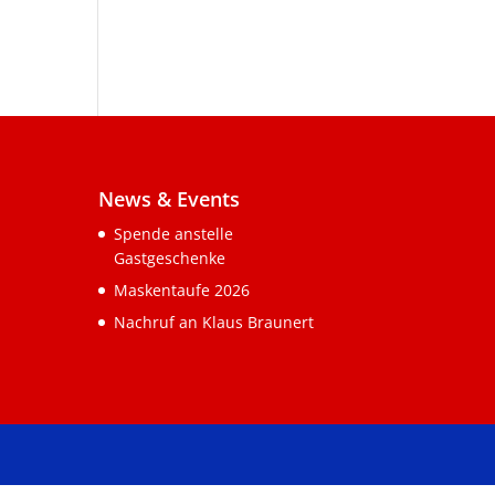
News & Events
Spende anstelle
Gastgeschenke
Maskentaufe 2026
Nachruf an Klaus Braunert