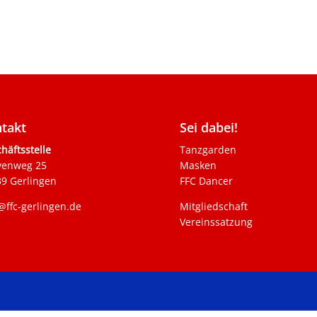
takt
Sei dabei!
häftsstelle
Tanzgarden
venweg 25
Masken
9 Gerlingen
FFC Dancer
@ffc-gerlingen.de
Mitgliedschaft
Vereinssatzung