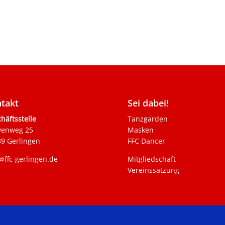
takt
Sei dabei!
häftsstelle
Tanzgarden
venweg 25
Masken
9 Gerlingen
FFC Dancer
@ffc-gerlingen.de
Mitgliedschaft
Vereinssatzung