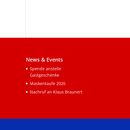
News & Events
Spende anstelle
Gastgeschenke
Maskentaufe 2026
Nachruf an Klaus Braunert