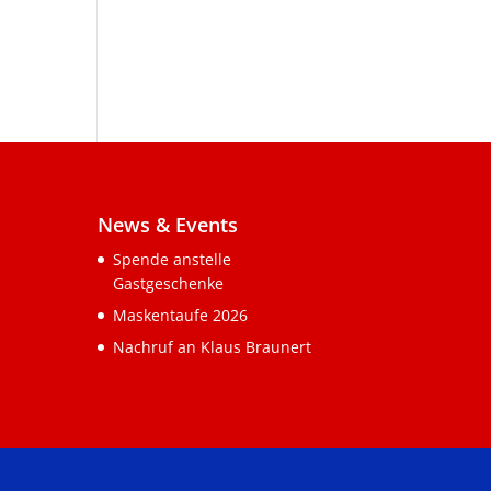
News & Events
Spende anstelle
Gastgeschenke
Maskentaufe 2026
Nachruf an Klaus Braunert