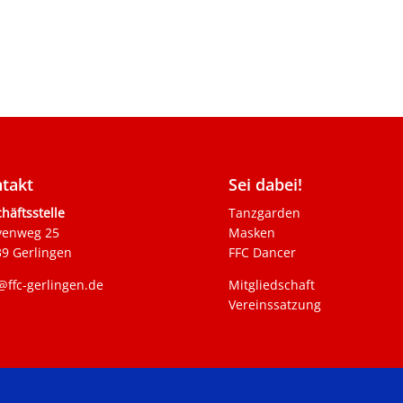
takt
Sei dabei!
häftsstelle
Tanzgarden
venweg 25
Masken
9 Gerlingen
FFC Dancer
@ffc-gerlingen.de
Mitgliedschaft
Vereinssatzung