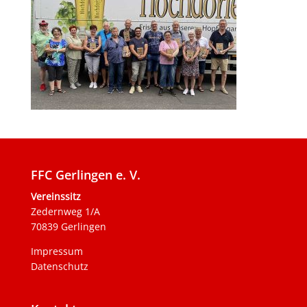
FFC Gerlingen e. V.
Vereinssitz
Zedernweg 1/A
70839 Gerlingen
Impressum
Datenschutz