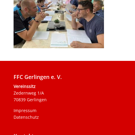
FFC Gerlingen e. V.
Vereinssitz
Zedernweg 1/A
70839 Gerlingen
Impressum
Datenschutz