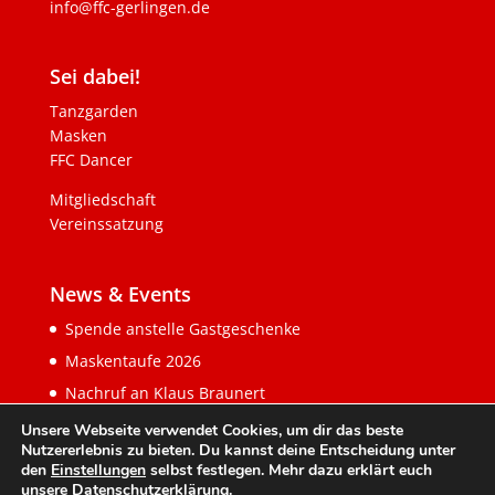
info@ffc-gerlingen.de
Sei dabei!
Tanzgarden
Masken
FFC Dancer
Mitgliedschaft
Vereinssatzung
News & Events
Spende anstelle Gastgeschenke
Maskentaufe 2026
Nachruf an Klaus Braunert
Unsere Webseite verwendet Cookies, um dir das beste
Nutzererlebnis zu bieten. Du kannst deine Entscheidung unter
den
Einstellungen
selbst festlegen. Mehr dazu erklärt euch
unsere
Datenschutzerklärung
.