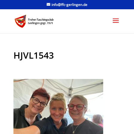
info@ffc-gerlingen.de
HJVL1543