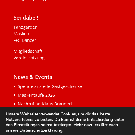
Sei dabei!
Tanzgarden
Masken
FFC Dancer
Mitgliedschaft
Vereinssatzung
News & Events
Spende anstelle Gastgeschenke
Maskentaufe 2026
Nachruf an Klaus Braunert
Unsere Webseite verwendet Cookies, um dir das beste
Nutzererlebnis zu bieten. Du kannst deine Entscheidung unter
den
Einstellungen
selbst festlegen. Mehr dazu erklärt euch
unsere
Datenschutzerklärung
.