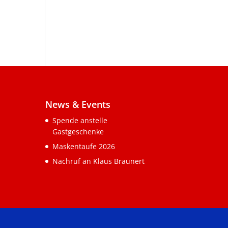
News & Events
Spende anstelle
Gastgeschenke
Maskentaufe 2026
Nachruf an Klaus Braunert