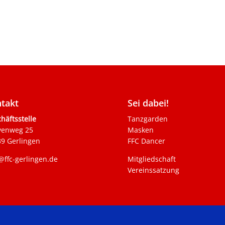
takt
Sei dabei!
häftsstelle
Tanzgarden
venweg 25
Masken
9 Gerlingen
FFC Dancer
@ffc-gerlingen.de
Mitgliedschaft
Vereinssatzung