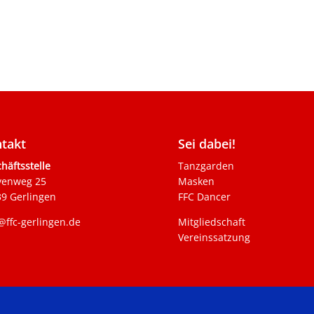
takt
Sei dabei!
häftsstelle
Tanzgarden
venweg 25
Masken
9 Gerlingen
FFC Dancer
@ffc-gerlingen.de
Mitgliedschaft
Vereinssatzung