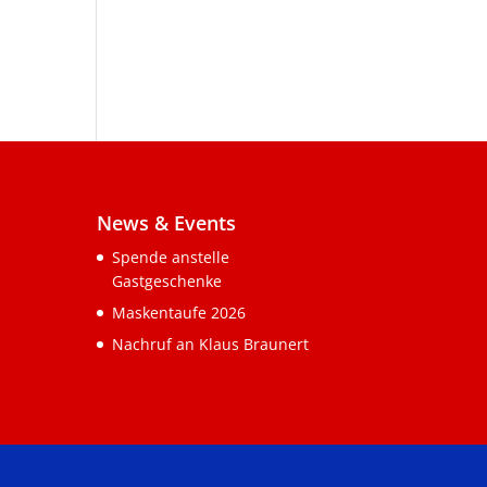
News & Events
Spende anstelle
Gastgeschenke
Maskentaufe 2026
Nachruf an Klaus Braunert