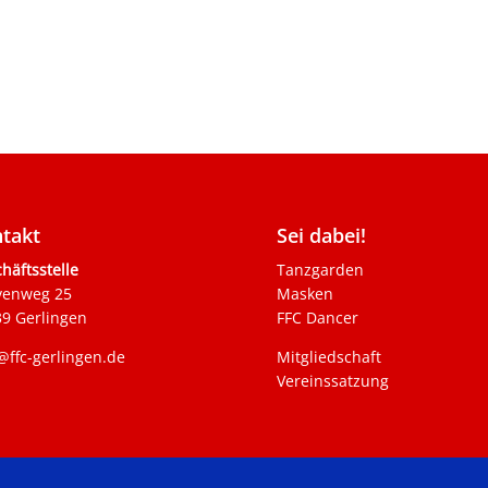
takt
Sei dabei!
häftsstelle
Tanzgarden
venweg 25
Masken
9 Gerlingen
FFC Dancer
@ffc-gerlingen.de
Mitgliedschaft
Vereinssatzung