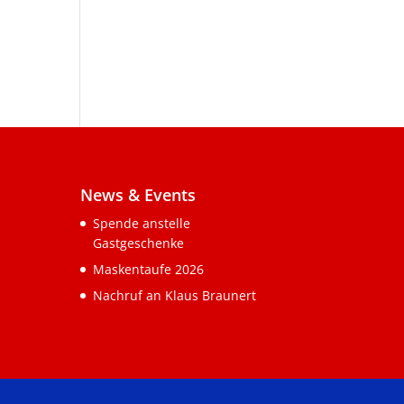
News & Events
Spende anstelle
Gastgeschenke
Maskentaufe 2026
Nachruf an Klaus Braunert