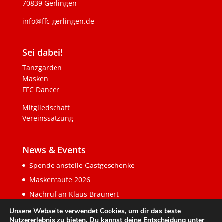
70839 Gerlingen
info@ffc-gerlingen.de
Sei dabei!
Tanzgarden
Masken
FFC Dancer
Mitgliedschaft
Vereinssatzung
News & Events
Spende anstelle Gastgeschenke
Maskentaufe 2026
Nachruf an Klaus Braunert
Unsere Webseite verwendet Cookies, um dir das beste
Nutzererlebnis zu bieten. Du kannst deine Entscheidung unter