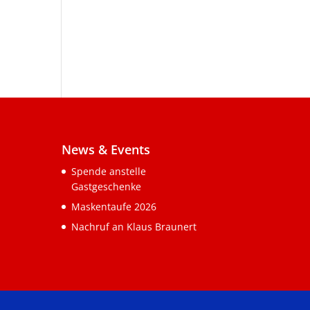
News & Events
Spende anstelle
Gastgeschenke
Maskentaufe 2026
Nachruf an Klaus Braunert