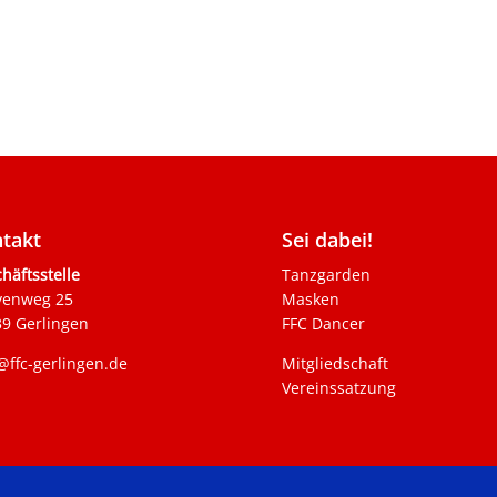
takt
Sei dabei!
häftsstelle
Tanzgarden
venweg 25
Masken
9 Gerlingen
FFC Dancer
@ffc-gerlingen.de
Mitgliedschaft
Vereinssatzung