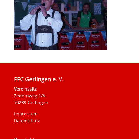
FFC Gerlingen e. V.
Vereinssitz
Zedernweg 1/A
70839 Gerlingen
Impressum
Datenschutz