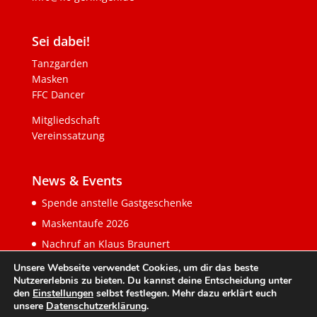
Sei dabei!
Tanzgarden
Masken
FFC Dancer
Mitgliedschaft
Vereinssatzung
News & Events
Spende anstelle Gastgeschenke
Maskentaufe 2026
Nachruf an Klaus Braunert
Unsere Webseite verwendet Cookies, um dir das beste
Nutzererlebnis zu bieten. Du kannst deine Entscheidung unter
den
Einstellungen
selbst festlegen. Mehr dazu erklärt euch
unsere
Datenschutzerklärung
.