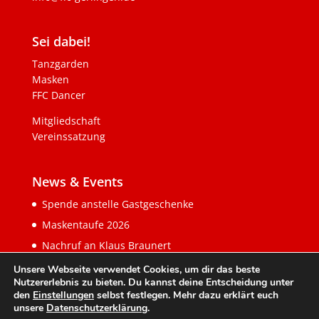
Sei dabei!
Tanzgarden
Masken
FFC Dancer
Mitgliedschaft
Vereinssatzung
News & Events
Spende anstelle Gastgeschenke
Maskentaufe 2026
Nachruf an Klaus Braunert
Unsere Webseite verwendet Cookies, um dir das beste
Nutzererlebnis zu bieten. Du kannst deine Entscheidung unter
den
Einstellungen
selbst festlegen. Mehr dazu erklärt euch
unsere
Datenschutzerklärung
.