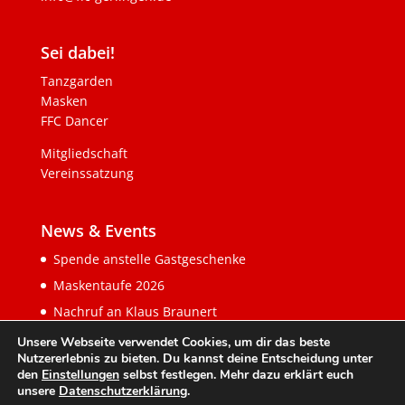
Sei dabei!
Tanzgarden
Masken
FFC Dancer
Mitgliedschaft
Vereinssatzung
News & Events
Spende anstelle Gastgeschenke
Maskentaufe 2026
Nachruf an Klaus Braunert
Unsere Webseite verwendet Cookies, um dir das beste
Nutzererlebnis zu bieten. Du kannst deine Entscheidung unter
den
Einstellungen
selbst festlegen. Mehr dazu erklärt euch
unsere
Datenschutzerklärung
.