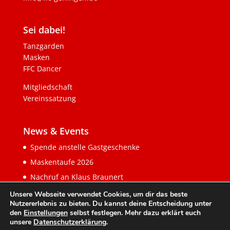
Sei dabei!
Tanzgarden
Masken
FFC Dancer
Mitgliedschaft
Vereinssatzung
News & Events
Spende anstelle Gastgeschenke
Maskentaufe 2026
Nachruf an Klaus Braunert
Unsere Webseite verwendet Cookies, um dir das beste
Nutzererlebnis zu bieten. Du kannst deine Entscheidung unter
den
Einstellungen
selbst festlegen. Mehr dazu erklärt euch
unsere
Datenschutzerklärung
.