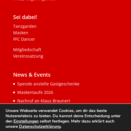
Sei dabei!
Tanzgarden
Masken
FFC Dancer
Mitgliedschaft
Vereinssatzung
News & Events
Spende anstelle Gastgeschenke
Maskentaufe 2026
Nachruf an Klaus Braunert
Unsere Webseite verwendet Cookies, um dir das beste
Nutzererlebnis zu bieten. Du kannst deine Entscheidung unter
den
Einstellungen
selbst festlegen. Mehr dazu erklärt euch
unsere
Datenschutzerklärung
.