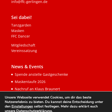
info@ffc-gerlingen.de
Sei dabei!
Tanzgarden
Masken
FFC Dancer
Mitgliedschaft
Vereinssatzung
News & Events
Spende anstelle Gastgeschenke
Maskentaufe 2026
Nachruf an Klaus Braunert
Unsere Webseite verwendet Cookies, um dir das beste
Nutzererlebnis zu bieten. Du kannst deine Entscheidung unter
den
Einstellungen
selbst festlegen. Mehr dazu erklärt euch
unsere
Datenschutzerklärung
.