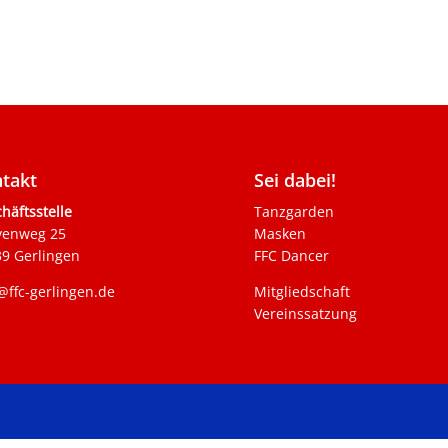
takt
Sei dabei!
häftsstelle
Tanzgarden
venweg 25
Masken
9 Gerlingen
FFC Dancer
@ffc-gerlingen.de
Mitgliedschaft
Vereinssatzung