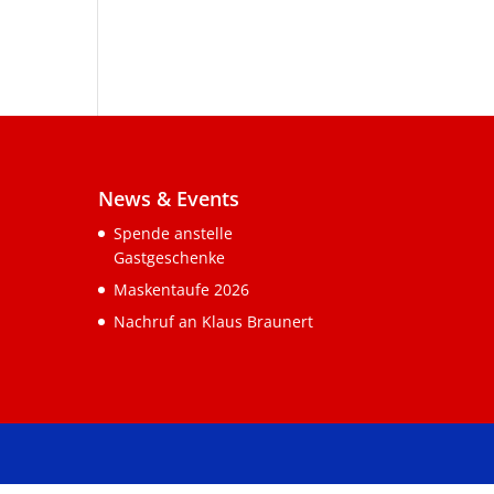
News & Events
Spende anstelle
Gastgeschenke
Maskentaufe 2026
Nachruf an Klaus Braunert