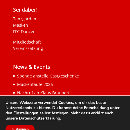
Sei dabei!
Tanzgarden
Masken
FFC Dancer
Mitgliedschaft
Vereinssatzung
News & Events
Spende anstelle Gastgeschenke
Maskentaufe 2026
Nachruf an Klaus Braunert
Unsere Webseite verwendet Cookies, um dir das beste
Nutzererlebnis zu bieten. Du kannst deine Entscheidung unter
den
Einstellungen
selbst festlegen. Mehr dazu erklärt euch
unsere
Datenschutzerklärung
.
Zustimmen