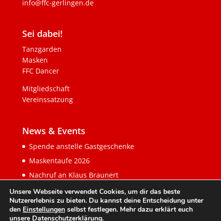
info@ffc-gerlingen.de
Sei dabei!
Tanzgarden
Masken
FFC Dancer
Mitgliedschaft
Vereinssatzung
News & Events
Spende anstelle Gastgeschenke
Maskentaufe 2026
Nachruf an Klaus Braunert
Unsere Webseite verwendet Cookies, um dir das beste
Nutzererlebnis zu bieten. Du kannst deine Entscheidung unter
den
Einstellungen
selbst festlegen. Mehr dazu erklärt euch
unsere
Datenschutzerklärung
.