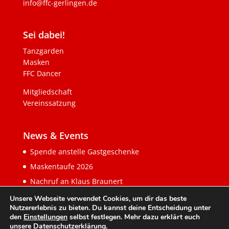
info@ffc-gerlingen.de
Sei dabei!
Tanzgarden
Masken
FFC Dancer
Mitgliedschaft
Vereinssatzung
News & Events
Spende anstelle Gastgeschenke
Maskentaufe 2026
Nachruf an Klaus Braunert
Unsere Webseite verwendet Cookies, um dir das beste
Nutzererlebnis zu bieten. Du kannst deine Entscheidung unter
den
Einstellungen
selbst festlegen. Mehr dazu erklärt euch
unsere
Datenschutzerklärung
.