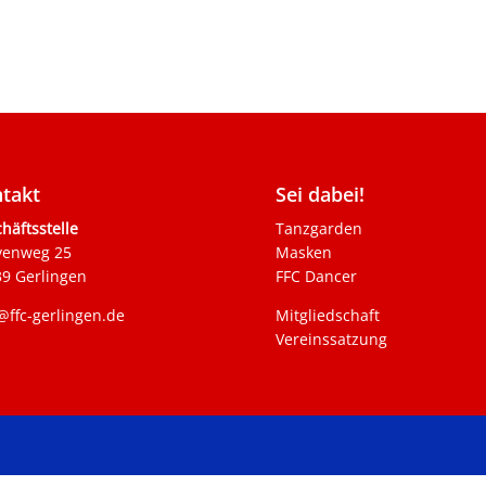
takt
Sei dabei!
häftsstelle
Tanzgarden
venweg 25
Masken
9 Gerlingen
FFC Dancer
@ffc-gerlingen.de
Mitgliedschaft
Vereinssatzung