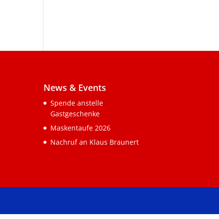
News & Events
Spende anstelle
Gastgeschenke
Maskentaufe 2026
Nachruf an Klaus Braunert