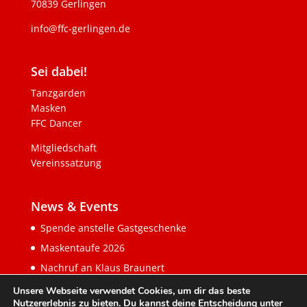
70839 Gerlingen
info@ffc-gerlingen.de
Sei dabei!
Tanzgarden
Masken
FFC Dancer
Mitgliedschaft
Vereinssatzung
News & Events
Spende anstelle Gastgeschenke
Maskentaufe 2026
Nachruf an Klaus Braunert
Unsere Webseite verwendet Cookies, um dir das beste
Nutzererlebnis zu bieten. Du kannst deine Entscheidung unter