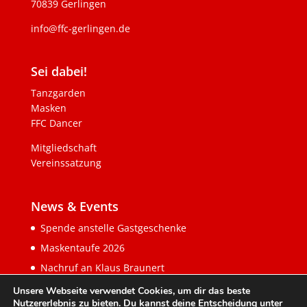
70839 Gerlingen
info@ffc-gerlingen.de
Sei dabei!
Tanzgarden
Masken
FFC Dancer
Mitgliedschaft
Vereinssatzung
News & Events
Spende anstelle Gastgeschenke
Maskentaufe 2026
Nachruf an Klaus Braunert
Unsere Webseite verwendet Cookies, um dir das beste
Nutzererlebnis zu bieten. Du kannst deine Entscheidung unter