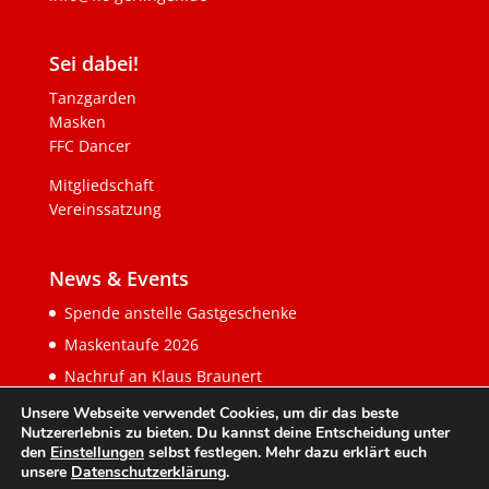
Sei dabei!
Tanzgarden
Masken
FFC Dancer
Mitgliedschaft
Vereinssatzung
News & Events
Spende anstelle Gastgeschenke
Maskentaufe 2026
Nachruf an Klaus Braunert
Unsere Webseite verwendet Cookies, um dir das beste
Nutzererlebnis zu bieten. Du kannst deine Entscheidung unter
den
Einstellungen
selbst festlegen. Mehr dazu erklärt euch
unsere
Datenschutzerklärung
.