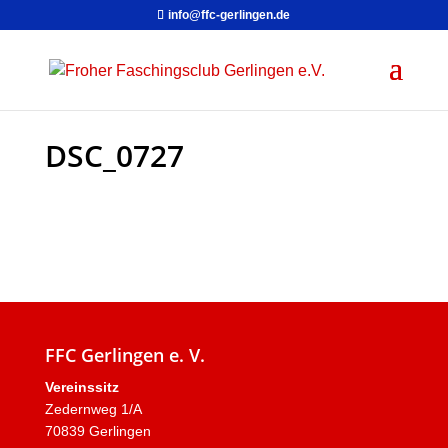
info@ffc-gerlingen.de
DSC_0727
FFC Gerlingen e. V.
Vereinssitz
Zedernweg 1/A
70839 Gerlingen