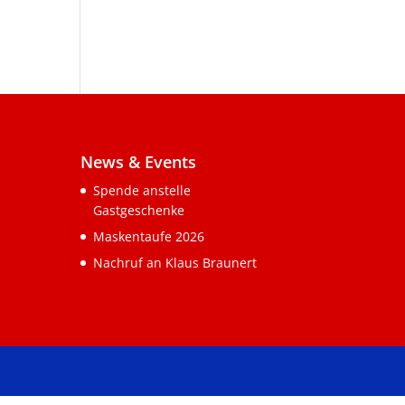
News & Events
Spende anstelle
Gastgeschenke
Maskentaufe 2026
Nachruf an Klaus Braunert