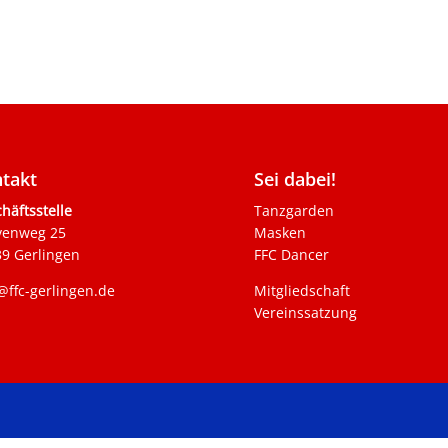
takt
Sei dabei!
häftsstelle
Tanzgarden
venweg 25
Masken
9 Gerlingen
FFC Dancer
@ffc-gerlingen.de
Mitgliedschaft
Vereinssatzung