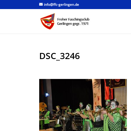
info@ffc-gerlingen.de
DSC_3246