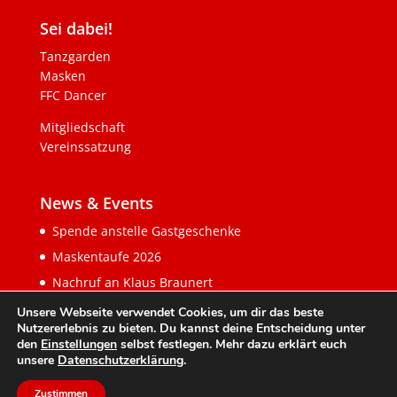
Sei dabei!
Tanzgarden
Masken
FFC Dancer
Mitgliedschaft
Vereinssatzung
News & Events
Spende anstelle Gastgeschenke
Maskentaufe 2026
Nachruf an Klaus Braunert
Unsere Webseite verwendet Cookies, um dir das beste
Nutzererlebnis zu bieten. Du kannst deine Entscheidung unter
den
Einstellungen
selbst festlegen. Mehr dazu erklärt euch
unsere
Datenschutzerklärung
.
Zustimmen