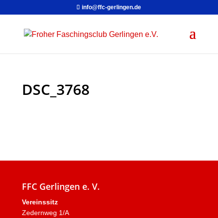
info@ffc-gerlingen.de
DSC_3768
FFC Gerlingen e. V.
Vereinssitz
Zedernweg 1/A