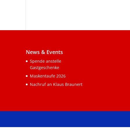
News & Events
Spende anstelle
Gastgeschenke
Maskentaufe 2026
Nachruf an Klaus Braunert