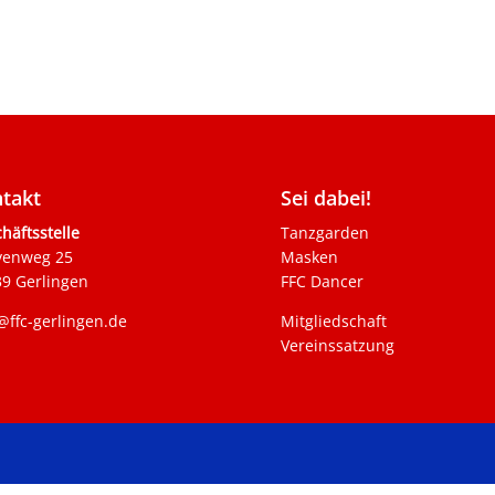
takt
Sei dabei!
häftsstelle
Tanzgarden
venweg 25
Masken
9 Gerlingen
FFC Dancer
@ffc-gerlingen.de
Mitgliedschaft
Vereinssatzung