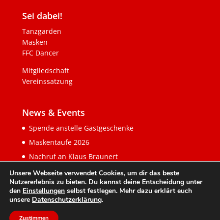
Sei dabei!
Tanzgarden
Masken
FFC Dancer
Mitgliedschaft
Vereinssatzung
News & Events
Spende anstelle Gastgeschenke
Maskentaufe 2026
Nachruf an Klaus Braunert
Unsere Webseite verwendet Cookies, um dir das beste
Nutzererlebnis zu bieten. Du kannst deine Entscheidung unter
den
Einstellungen
selbst festlegen. Mehr dazu erklärt euch
unsere
Datenschutzerklärung
.
Zustimmen