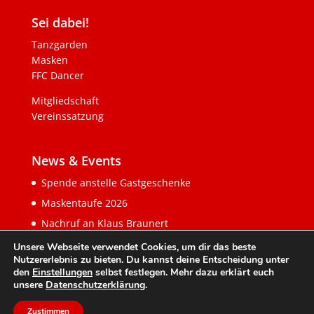
Sei dabei!
Tanzgarden
Masken
FFC Dancer
Mitgliedschaft
Vereinssatzung
News & Events
Spende anstelle Gastgeschenke
Maskentaufe 2026
Nachruf an Klaus Braunert
Unsere Webseite verwendet Cookies, um dir das beste
Nutzererlebnis zu bieten. Du kannst deine Entscheidung unter
den
Einstellungen
selbst festlegen. Mehr dazu erklärt euch
unsere
Datenschutzerklärung
.
Zustimmen