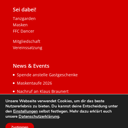
Sei dabei!
Tanzgarden
Masken
FFC Dancer
Mitgliedschaft
Vereinssatzung
News & Events
Spende anstelle Gastgeschenke
Maskentaufe 2026
Nachruf an Klaus Braunert
Unsere Webseite verwendet Cookies, um dir das beste
Nutzererlebnis zu bieten. Du kannst deine Entscheidung unter
den
Einstellungen
selbst festlegen. Mehr dazu erklärt euch
unsere
Datenschutzerklärung
.
Zustimmen