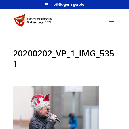
info@ffc-gerlingen.de
20200202_VP_1_IMG_535
1