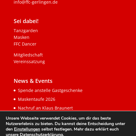
info@ffc-gerlingen.de
Sei dabei!
Tanzgarden
Masken
FFC Dancer
Mitgliedschaft
Vereinssatzung
News & Events
Spende anstelle Gastgeschenke
Maskentaufe 2026
Nachruf an Klaus Braunert
Unsere Webseite verwendet Cookies, um dir das beste
Nutzererlebnis zu bieten. Du kannst deine Entscheidung unter
den
Einstellungen
selbst festlegen. Mehr dazu erklärt euch
unsere
Datenschutzerklärung
.