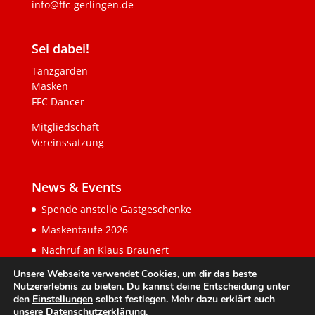
info@ffc-gerlingen.de
Sei dabei!
Tanzgarden
Masken
FFC Dancer
Mitgliedschaft
Vereinssatzung
News & Events
Spende anstelle Gastgeschenke
Maskentaufe 2026
Nachruf an Klaus Braunert
Unsere Webseite verwendet Cookies, um dir das beste
Nutzererlebnis zu bieten. Du kannst deine Entscheidung unter
den
Einstellungen
selbst festlegen. Mehr dazu erklärt euch
unsere
Datenschutzerklärung
.