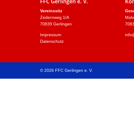
FFC Gerlingen e. V.
Kon
Vereinssitz
Gesc
Zedernweg 1/A
Mal
70839 Gerlingen
7083
Impressum
info
Datenschutz
© 2026 FFC Gerlingen e. V.