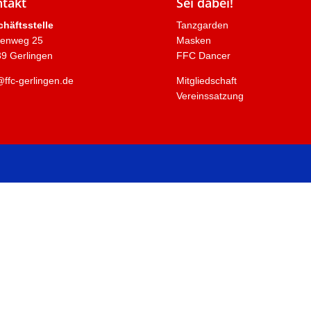
takt
Sei dabei!
häftsstelle
Tanzgarden
venweg 25
Masken
9 Gerlingen
FFC Dancer
@ffc-gerlingen.de
Mitgliedschaft
Vereinssatzung