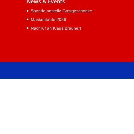
News & Events
Spende anstelle Gastgeschenke
Maskentaufe 2026
Nachruf an Klaus Braunert